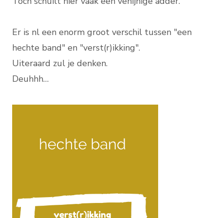
Toch schuilt hier vaak een venijnige adder.
Er is nl een enorm groot verschil tussen "een
hechte band" en "verst(r)ikking".
Uiteraard zul je denken.
Deuhhh…