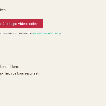
kken
s 2-delige videoreeks!
rken, op de manier zoals omschreven in de
algemene voorwaarden jan 2025.pdf
t kon hebben.
ip met voelbaar resultaat!