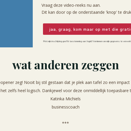
Vraag deze video-reeks nu aan.
Dit kan door op de onderstaande 'knop' te dru
jaa, graag, kom maar op met die grati
Met mijn inschrijving geef ik toestemming aan Ingrid Vernimmen om mijn gegevens te verwe
wat anderen zeggen
pener zeg! Nooit bij stil gestaan dat je plek aan tafel zo een impac
 het zelfs heel logisch. Dankjewel voor deze onmiddellijk toepasbare t
Katinka Michiels
businesscoach
***